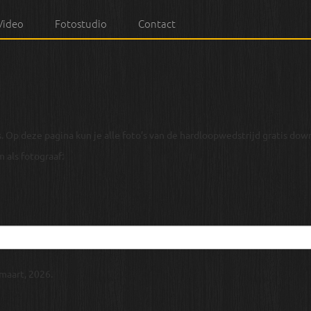
Video
Fotostudio
Contact
. Op deze pagina kun je alle foto’s van de hardloopwedstrijd gratis dow
 als fotograaf:
bergtrail
6
 maart, 2026.