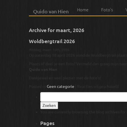
Home
Foto’s
Quido van Hien
Archive for maart, 2026
Woldbergtrail 2026
dinsdag, maart 10th, 2026
Op zaterdag 18 april 2026 vond de Woldbergtrail plaats
Plaats of deel je een foto? Vermeld dan graag mijn naam
Quido van Hien
Dankjewel en veel plezier met de foto’s!
voor
Posted in
Geen categorie
|
Reacties uitgeschakeld
Wold
Zoeken
202
naar:
You are currently browsing the
blog archives for
Pages